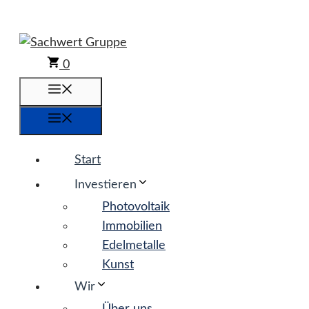
Zum
Inhalt
springen
0
Menü
Menü
Start
Investieren
Photovoltaik
Immobilien
Edelmetalle
Kunst
Wir