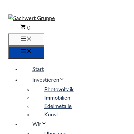
Zum
Inhalt
springen
0
Menü
Menü
Start
Investieren
Photovoltaik
Immobilien
Edelmetalle
Kunst
Wir