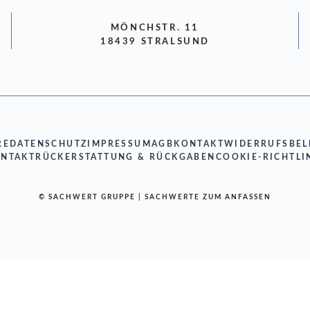
MÖNCHSTR. 11
18439 STRALSUND
RE
DATENSCHUTZ
IMPRESSUM
AGB
KONTAKT
WIDERRUFSBE
NTAKT
RÜCKERSTATTUNG & RÜCKGABEN
COOKIE-RICHTLI
© SACHWERT GRUPPE | SACHWERTE ZUM ANFASSEN